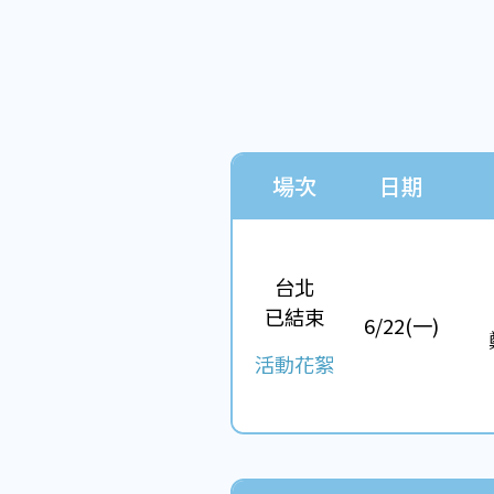
場次
日期
台北
已結束
6/22(一)
活動花絮