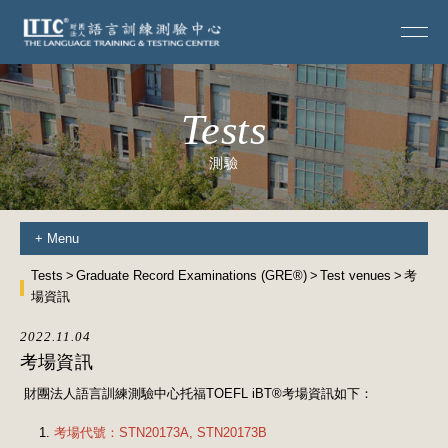
Tests
測驗
+
Menu
Tests
Graduate Record Examinations (GRE®)
Test venues
考
場資訊
2022.11.04
考場資訊
財團法人語言訓練測驗中心托福TOEFL iBT®考場資訊如下：
考場代號：STN20173A, STN20173B