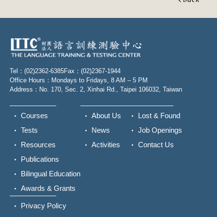
Tel：(02)2362-6385
Fax：(02)2367-1944
Office Hours：Mondays to Fridays, 8 AM – 5 PM
Address：No. 170, Sec. 2, Xinhai Rd., Taipei 106032, Taiwan
Courses
About Us
Lost & Found
Tests
News
Job Openings
Resources
Activities
Contact Us
Publications
Bilingual Education
Awards & Grants
Privacy Policy