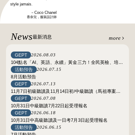
style jamais.
－Coco Chanel
香奈兒，服裝設計師
News
最新消息
more
GEPT
2026.08.03
104點名「AI、英語、永續」黃金三力！全民英檢、培力
活動預告
2026.07.15
英檢助攻求職履歷
8月活動預告
GEPT
2026.07.13
11月7日初級聽讀及11月14日初/中級聽讀（馬祖專案）7
GEPT
2026.07.08
月29日起受理報名
10月31日中級聽讀7月22日起受理報名
GEPT
2026.06.18
10月31日中高級聽讀及一日考7月3日起受理報名
活動預告
2026.06.15
7月活動預告