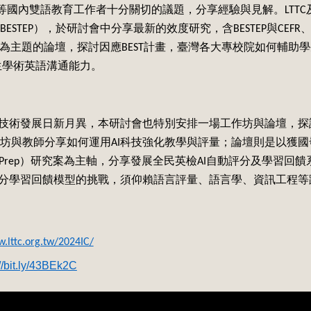
實等國內雙語教育工作者十分關切的議題，分享經驗與見解。LTT
STEP），於研討會中分享最新的效度研究，含BESTEP與CEFR
源為主題的論壇，探討因應BEST計畫，臺灣各大專校院如何輔助
學生學術英語溝通能力。
）技術發展日新月異，本研討會也特別安排一場工作坊與論壇，探討
坊與教師分享如何運用AI科技強化教學與評量；論壇則是以獲國
T iPrep）研究案為主軸，分享發展全民英檢AI自動評分及學習回
評分學習回饋模型的挑戰，須仰賴語言評量、語言學、資訊工程等
w.lttc.org.tw/2024IC/
://bit.ly/43BEk2C