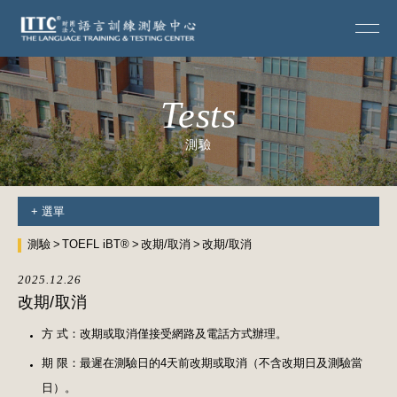
Tests
測驗
+
選單
測驗
TOEFL iBT®
改期/取消
改期/取消
2025.12.26
改期/取消
方 式：改期或取消僅接受網路及電話方式辦理。
期 限：最遲在測驗日的4天前改期或取消（不含改期日及測驗當
日）。