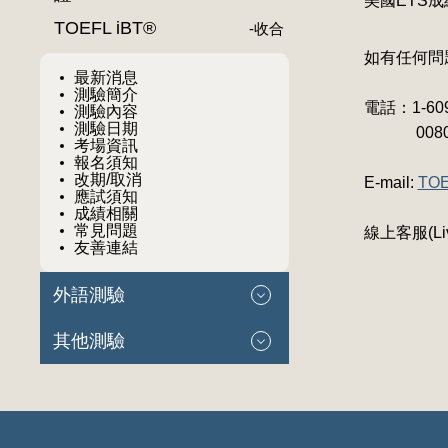
美國ETS
TOEFL iBT®
-
收合
如有任何問
最新消息
測驗簡介
電話：1-609
測驗內容
測驗日期
0080-1
考場資訊
報名須知
改期/取消
E-mail:
TOE
應試須知
成績相關
常見問題
線上客服(Liv
友善連結
外語測驗
其他測驗