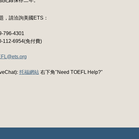
成績紀錄保存二年。
題，請洽詢美國ETS：
-796-4301
12-6954(免付費)
FL@ets.org
eChat):
托福網站
右下角"Need TOEFL Help?"