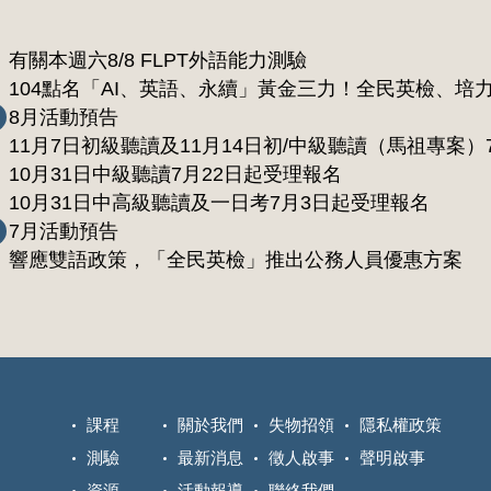
有關本週六8/8 FLPT外語能力測驗
104點名「AI、英語、永續」黃金三力！全民英檢、培
履歷
8月活動預告
11月7日初級聽讀及11月14日初/中級聽讀（馬祖專案）
報名
10月31日中級聽讀7月22日起受理報名
10月31日中高級聽讀及一日考7月3日起受理報名
7月活動預告
響應雙語政策，「全民英檢」推出公務人員優惠方案
課程
關於我們
失物招領
隱私權政策
測驗
最新消息
徵人啟事
聲明啟事
資源
活動報導
聯絡我們