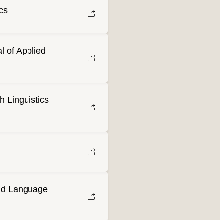
ics
l of Applied
h Linguistics
nd Language