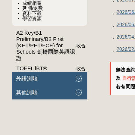
成績相關
延期/退費
2026/
資料下載
學習資源
2026/
A2 Key/B1
2026/
Preliminary/B2 First
(KET/PET/FCE) for
-
收合
2026/
Schools 劍橋國際英語認
證
TOEFL iBT®
-
收合
無法查詢成
外語測驗
及
自行
若有問題請
其他測驗