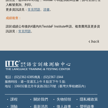
入帳號查詢、列印。
更多資訊請見：
常見問題
、
證書
。
成績複查：
請於成績公布後的4週內向TestdaF Institute申請。複查費用及更多資
訊請見：
常見問題
。
back
電話：(02)2362-6385
傳真：(02)2367-1944
服務時段：週一至週五上午 8 點至下午 5 點
地址：106032臺北市辛亥路2段170號（臺灣大學校總區內）
課程
關於我們
失物招領
隱私權政策
測驗
最新消息
徵人啟事
聲明啟事