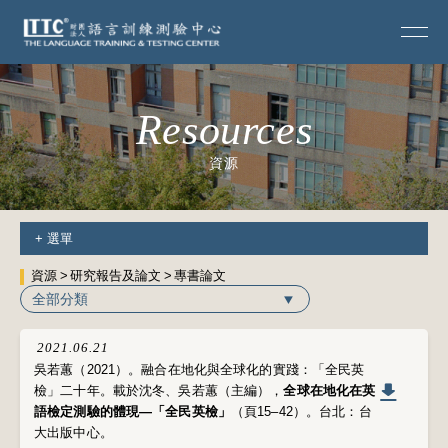
Resources
資源
+
選單
資源
研究報告及論文
專書論文
全部分類
2021.06.21
吳若蕙（2021）。融合在地化與全球化的實踐：「全民英
檢」二十年。載於沈冬、吳若蕙（主編），
全球在地化在英
語檢定測驗的體現—「全民英檢」
（頁15–42）。台北：台
大出版中心。