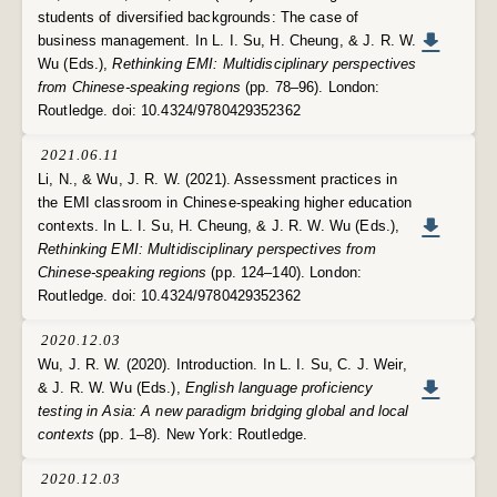
students of diversified backgrounds: The case of
business management. In L. I. Su, H. Cheung, & J. R. W.
Wu (Eds.),
Rethinking EMI: Multidisciplinary perspectives
from Chinese-speaking regions
(pp. 78–96). London:
Routledge. doi: 10.4324/9780429352362
2021.06.11
Li, N., & Wu, J. R. W. (2021). Assessment practices in
the EMI classroom in Chinese-speaking higher education
contexts. In L. I. Su, H. Cheung, & J. R. W. Wu (Eds.),
Rethinking EMI: Multidisciplinary perspectives from
Chinese-speaking regions
(pp. 124–140). London:
Routledge. doi: 10.4324/9780429352362
2020.12.03
Wu, J. R. W. (2020). Introduction. In L. I. Su, C. J. Weir,
& J. R. W. Wu (Eds.),
English language proficiency
testing in Asia: A new paradigm bridging global and local
contexts
(pp. 1–8). New York: Routledge.
2020.12.03