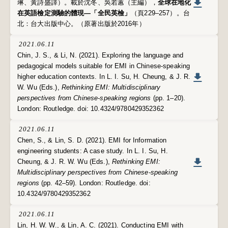
琳、黃詩盛譯）。載於沈冬、吳若蕙（主編），
全球在地化
在英語檢定測驗的體現—「全民英檢」
（頁229–257）。台
北：台大出版中心。（原著出版於2016年）
2021.06.11
Chin, J. S., & Li, N. (2021). Exploring the language and
pedagogical models suitable for EMI in Chinese-speaking
higher education contexts. In L. I. Su, H. Cheung, & J. R.
W. Wu (Eds.),
Rethinking EMI: Multidisciplinary
perspectives from Chinese-speaking regions
(pp. 1–20).
London: Routledge. doi: 10.4324/9780429352362
2021.06.11
Chen, S., & Lin, S. D. (2021). EMI for Information
engineering students: A case study. In L. I. Su, H.
Cheung, & J. R. W. Wu (Eds.),
Rethinking EMI:
Multidisciplinary perspectives from Chinese-speaking
regions
(pp. 42–59). London: Routledge. doi:
10.4324/9780429352362
2021.06.11
Lin, H. W. W., & Lin, A. C. (2021). Conducting EMI with