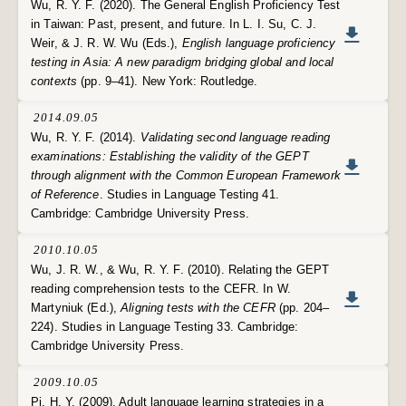
Wu, R. Y. F. (2020). The General English Proficiency Test
in Taiwan: Past, present, and future. In L. I. Su, C. J.
Weir, & J. R. W. Wu (Eds.),
English language proficiency
testing in Asia: A new paradigm bridging global and local
contexts
(pp. 9–41). New York: Routledge.
2014.09.05
Wu, R. Y. F. (2014).
Validating second language reading
examinations: Establishing the validity of the GEPT
through alignment with the Common European Framework
of Reference
. Studies in Language Testing 41.
Cambridge: Cambridge University Press.
2010.10.05
Wu, J. R. W., & Wu, R. Y. F. (2010). Relating the GEPT
reading comprehension tests to the CEFR. In W.
Martyniuk (Ed.),
Aligning tests with the CEFR
(pp. 204–
224). Studies in Language Testing 33. Cambridge:
Cambridge University Press.
2009.10.05
Pi, H. Y. (2009). Adult language learning strategies in a