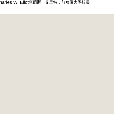
arles W. Eliot
查爾斯．艾里特，前哈佛大學校長
民英檢、培
（馬祖專
理報名
優惠方案