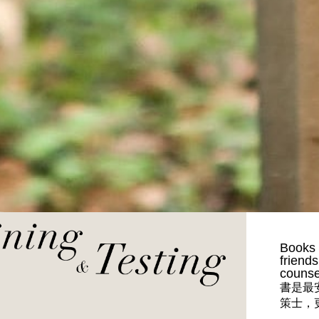
Books 
friend
counse
書是最
策士，