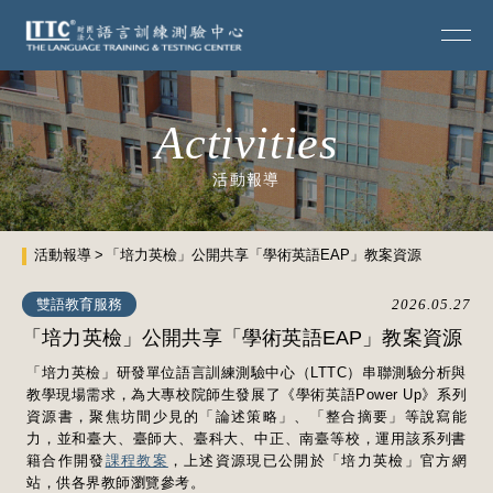
Activities
活動報導
活動報導
「培力英檢」公開共享「學術英語EAP」教案資源
雙語教育服務
2026.05.27
「培力英檢」公開共享「學術英語EAP」教案資源
「培力英檢」研發單位語言訓練測驗中心（LTTC）串聯測驗分析與
教學現場需求，為大專校院師生發展了《學術英語Power Up》系列
資源書，聚焦坊間少見的「論述策略」、「整合摘要」等說寫能
力，並和臺大、臺師大、臺科大、中正、南臺等校，運用該系列書
籍合作開發
課程教案
，上述資源現已公開於「培力英檢」官方網
站，供各界教師瀏覽參考。