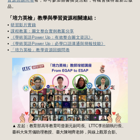
資源回饋問卷
者，即可參加贈書抽獎活動，有機會獲得最新出版
品。
「培力英檢」教學與學習資源相關連結：
•
研習影片實錄
•
課程教案：圖文整合實例教案分享
•
《學術英語Power Up：有效整合圖文資訊》
•
《學術英語Power Up：必學口語溝通與簡報技能》
•
「培力英檢」教學資源回饋問卷
▲ 左起：教育部高等教育司曾新元副司長、LTTC李欣穎執行長、
臺科大朱芳儀助理教授、臺大陳翊齊老師，與線上觀眾合影。