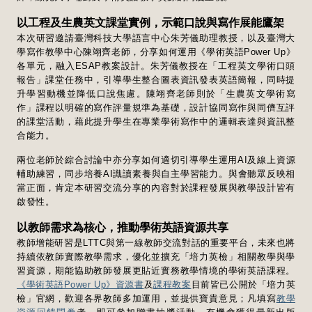
以工程及生農英文課堂實例，示範口說與寫作展能鷹架
本次研習邀請臺灣科技大學語言中心朱芳儀助理教授，以及臺灣大
學寫作教學中心陳翊齊老師，分享如何運用《學術英語Power Up》
各單元，融入ESAP教案設計。朱芳儀教授在「工程英文學術口頭
報告」課堂任務中，引導學生整合圖表資訊發表英語簡報，同時提
升學習動機並降低口說焦慮。陳翊齊老師則於「生農英文學術寫
作」課程以明確的寫作評量規準為基礎，設計協同寫作與同儕互評
的課堂活動，藉此提升學生在專業學術寫作中的邏輯表達與資訊整
合能力。
兩位老師於綜合討論中亦分享如何適切引導學生運用AI及線上資源
輔助練習，同步培養AI識讀素養與自主學習能力。與會聽眾反映相
當正面，肯定本研習交流分享的內容對於課程發展與教學設計皆有
啟發性。
以教師需求為核心，推動學術英語資源共享
教師增能研習是LTTC與第一線教師交流對話的重要平台，未來也將
持續依教師實際教學需求，優化並擴充「培力英檢」相關教學與學
習資源，期能協助教師發展更貼近實務教學情境的學術英語課程。
《學術英語Power Up》資源書
及
課程教案
目前皆已公開於「培力英
檢」官網，歡迎各界教師多加運用，並提供寶貴意見；凡填寫
教學