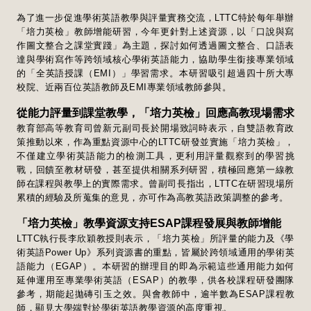
為了進一步促進學術英語教學與評量實務交流，LTTC特於每年舉辦
「培力英檢」教師增能研習，今年更針對上述資源，以「口說與寫
作圖文整合之課堂實踐」為主題，探討如何透過圖文整合、口語表
達與學術寫作等跨領域核心學術英語能力，協助學生銜接專業領域
的「全英語授課（EMI）」學習需求。本研習吸引超過四十所大專
校院、近兩百位英語教師及EMI專業領域教師參與。
從能力評量到課堂教學，「培力英檢」回應高教現場需求
教育部高等教育司曾新元副司長於開場致詞時表示，自雙語教育政
策推動以來，作為重點資源中心的LTTC研發並實施「培力英檢」，
不僅建立學術英語能力的檢測工具，更利用評量觀察到的學習挑
戰，回饋至教材研發，甚至提供相關系列研習，積極回應第一線教
師在課程與教學上的實際需求。曾副司長指出，LTTC在研習現場所
累積的經驗及所蒐集的意見，亦可作為高教英語政策調整的參考。
「培力英檢」教學資源支持ESAP課程發展與教師增能
LTTC執行長李欣穎教授則表示，「培力英檢」所評量的能力及《學
術英語Power Up》系列資源書的重點，皆屬於跨領域通用的學術英
語能力（EGAP）。本研習的辦理目的即為示範這些通用能力如何
延伸運用至專業學術英語（ESAP）的教學，供各校課程研發團隊
參考，期能起拋磚引玉之效。與會教師中，逾半數為ESAP課程教
師，顯見大學端對於學術英語教學資源的高度重視。