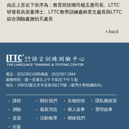
由左上至右下依序為：教育部技職司楊玉惠司長、LTTC
研發長吳若蕙博士、LTTC教學訓練處林君文處長與LTTC
綜合測驗處施怡芃處長
back
電話：(02)2362-6385
傳真：(02)2367-1944
服務時段：週一至週五上午 8 點至下午 5 點
地址：106032臺北市辛亥路2段170號（臺灣大學校總區內）
課程
關於我們
失物招領
隱私權政策
測驗
最新消息
徵人啟事
聲明啟事
資源
活動報導
聯絡我們
出版