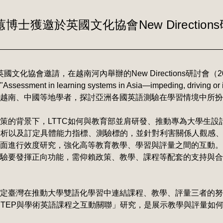
蕙博士獲邀於英國文化協會New Directio
文化協會邀請，在越南河內舉辦的New Directions研討會（2023
t in learning systems in Asia—impeding, driving or 
越南、中國等地學者，探討亞洲各國英語測驗在學習情境中所扮
策的背景下，LTTC如何與教育部並肩研發、推動專為大學生設
求分析以及訂定具體能力指標、測驗標的，並針對利害關係人觀感
面進行效度研究，強化高等教育教學、學習與評量之間的互動。
驗要發揮正向功能，需仰賴政策、教學、課程等配套的支持與合
定臺灣在推動大學雙語化學習中連結課程、教學、評量三者的努力
STEP與學術英語課程之互動關聯」研究，是展示教學與評量如