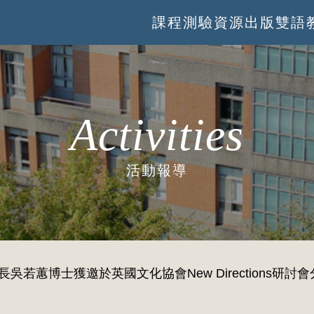
課程
測驗
資源
出版
雙語
Activities
活動報導
發長吳若蕙博士獲邀於英國文化協會New Directions研