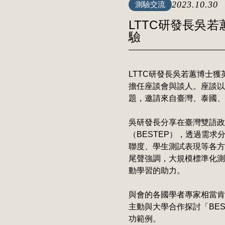
2023.10.30
測驗交流
LTTC研發長吳若
驗
LTTC研發長吳若蕙博士獲英國
擔任座談會與談人。座談以"Assessmen
題，邀請來自臺灣、泰國、
吳研發長分享在臺灣雙語政
（BESTEP），透過需
聯度、學生測試表現等各方
尾聲強調，大規模標準化測
動學習的助力。
與會的各國學者專家相當肯
主動與大學合作探討「BE
功範例。