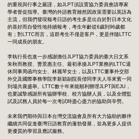
的重視與行事之嚴謹，如JLPT須設置協力委員會請專家
學者督促指導。臺灣的外語教育雖然因政策需要以英語為
主流，但我們發現報考日語的考生多是出自於對日本文化
的喜好而自發性地持續報考，考生年齡從6歲到96歲都
有；對LTTC而言，這群考生不僅是客戶，更是伴隨LTTC
一同成長的朋友。
李執行長也進一步感謝擔任JLPT協力委員的臺大日文系
朱秋而教授、曹景惠主任、最初承接JLPT業務的LTTC退
休同事周函均女士、林麗琴女士，以及LTTC董事外交部
外交及國際事務學院李新穎副院長偕同李夫人等來賓一同
到場共襄盛舉。LTTC數十年來能順利辦理JLPT與EJU，
也要誠摯感謝所有協辦學校、校方協辦人員，以及全體監
試及試務人員於每一次考試時盡心盡力的協助與辛勞。
未來我們期待與日本台灣交流協會及所有大力協助的夥伴
繼續共同促進臺灣日語教育的蓬勃發展，並為更多人提供
更優質的學習及應試服務。