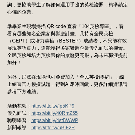
詢，更協助學生了解如何運用手邊的英檢證照，精準鎖定
心儀的企業。
準畢業生現場掃描 QR code 查看「104英檢專區」，看
看有哪些知名企業參與響應計畫。凡持有全民英檢
（GEPT）或培力英檢（BESTEP）成績者，不只能有效
展現英語實力，還能獲得多家響應企業優先面試的機會。
全民英檢和培力英檢讓你的履歷更亮眼，為未來職涯提前
加分！
另外，民眾在現場也可免費加入「全民英檢i學網」，線
上練習官方模擬試題，得到AI即時回饋，更多詳細資訊請
參考下方連結。
活動花絮：
https://lttc.tw/fp5KP9
優先面試：
https://bit.ly/40RmZ55
聰明學習：
https://bit.ly/4stBWWP
新聞報導：
https://lttc.tw/uBiF2P