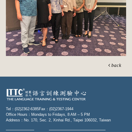
back
Tel：(02)2362-6385
Fax：(02)2367-1944
Office Hours：Mondays to Fridays, 8 AM – 5 PM
Address：No. 170, Sec. 2, Xinhai Rd., Taipei 106032, Taiwan