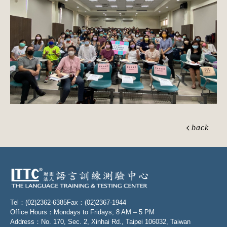
back
Tel：(02)2362-6385
Fax：(02)2367-1944
Office Hours：Mondays to Fridays, 8 AM – 5 PM
Address：No. 170, Sec. 2, Xinhai Rd., Taipei 106032, Taiwan