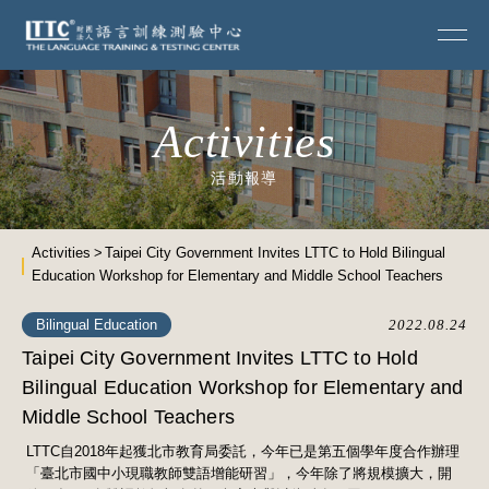
Activities
活動報導
Activities
Taipei City Government Invites LTTC to Hold Bilingual
Education Workshop for Elementary and Middle School Teachers
Bilingual Education
2022.08.24
Taipei City Government Invites LTTC to Hold
Bilingual Education Workshop for Elementary and
Middle School Teachers
LTTC自2018年起獲北市教育局委託，今年已是第五個學年度合作辦理
「臺北市國中小現職教師雙語增能研習」，今年除了將規模擴大，開