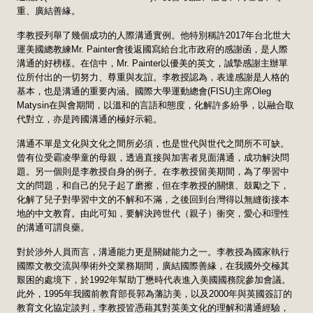
重、廣結善緣。
李教授列舉了幾個成功的人際溝通實例。他特別稱許2017年台北世大
運美國總教練Mr. Painter會後返國寫給台北市政府的感謝函，是人際
溝通的好榜樣。在信中，Mr. Painter以優美的英文，誠摯感謝主辦單
位所付出的一切努力、尊重與友誼。李教授認為，表達感謝是人格的
基本，也是溝通的重要內涵。國際大學運動總會(FISU)主席Oleg
Matysin在與會期間，以溫和的言語和態度，化解許多紛爭，以融合取
代對立，亦是跨國溝通的極好示範。
溝通不單是文化與文化之間所必須，也是世代與世代之間所不可缺。
曾有位受霸凌學童的母親，透過直接與加害者見面溝通，成功解決問
題。另一個則是李教授自身的例子。在李教授留美期間，為了學習中
文的問題，和自己的兒子起了磨擦，但在李教授的關懷、鼓勵之下，
化解了兒子對學習中文的不解和不滿，之後回到台灣得以無縫銜接本
地的中文教育。由此可知，要解決跨世代（親子）衝突，愛心和理性
的溝通可謂良藥。
對於涉外人員而言，溝通能力更是關鍵能力之一。李教授為國家執行
國際文教交流與學術外交業務期間，廣結國際善緣，在我國外交極其
艱困的處境下，於1992年幫助丁懋時代表進入美國國務院參加會議。
此外，1995年我國前教育部長郭為藩訪美，以及2000年與英國簽訂的
教育文化協定談判，李教授皆憑藉其對英美文化的理解和溝通經驗，