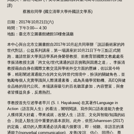
譯)
蔡雅欣同學 (國立清華大學外國語文學系)
日期：2017年10月21日(六)
時間：下午3:00— 4:30
地點：臺北市立圖書館總館10樓會議廳
本中心與台北市立圖書館自2017年10月起共同舉辦「說話藝術家的跨
世代對話」公益系列講座，第一場講座於10月21日下午三點正式開
跑，邀請世新大學英語學系終身榮譽教授、前教育部國際文教處處長
李振清教授主講「跨文化/世代溝通的語言挑戰與因應之道」。李振清
教授藉由自身在國際文教交流與學術外交方面的歷練，佐以當今時
事，精彩闡述溝通能力在跨文化/跨世代情境中，扮演的關鍵角色，並
勉勵每個人充實學識與人際溝通素養，成為具備學習動機、高EQ與健
全品格的現代公民。本場講座吸引約百名聽眾參加，內容豐富，與會
者皆獲益良多，反應熱烈。
李教授首先引述學者早川 (S. I. Hayakawa) 在其著作Language in
Action（語言與人生）的看法，闡明閱讀、寫作與口語表達能力會使
人獲得莫大好處，帶來成就，改變人生；語言、文化與智能/知識的結
合，則是人類生活中重要的基本原則。此外，依照Johannsen (2017)
的定義，成功的人際溝通必須具備六個要項，即：傾聽、非語言的溝
通能力(nonverbal communication)、友善/友誼、信心、同理心、尊