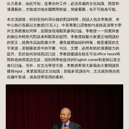
出力甚多。由此可知，從事涉外工作，必須具備跨文化知識、態度和
溝通藝術，才能成功地在國際間斡旋，突破重圍，化不可能為可能。
本次演講後，特別安排約30分鐘的對談時間，與談人包含李教授、本
中心執行長蘇以文教授(引言人)、中英專業口譯詹柏勻老師及清華大學
外文系蔡雅欣同學，並開放現場觀眾參與討論。李教授一一回應與會
的兩位年輕世代對談者和觀眾的提問。李教授鼓勵大家廣泛地閱讀好
的英文，經典作品如凱撒大帝、優良媒體如紐約時報，都是優質的文
字來源，若能吸收其中的字彙、句法、文體，必然有助於溝通能力的
提升。至於如何加強英語口說，李教授建議在校生可在office hours時
間和老師用英語交談，或利用學校提供的English corner和老師以英文
進行討論。另外，在文法學習方面，李教授希望大家藉由大量閱讀所
獲得input，來鞏固英語文法知識；若能多背誦佳句，文法規則便自然
在腦中形成，成為現學現用的素材。