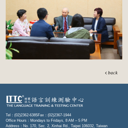
back
Tel：(02)2362-6385
Fax：(02)2367-1944
Office Hours：Mondays to Fridays, 8 AM – 5 PM
Address：No. 170, Sec. 2, Xinhai Rd., Taipei 106032, Taiwan