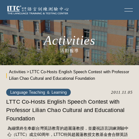
Activities
活動報導
Activities
LTTC Co-Hosts English Speech Contest with Professor
Lilian Chao Cultural and Educational Foundation
Language Teaching ＆ Learning
2011.11.05
LTTC Co-Hosts English Speech Contest with
Professor Lilian Chao Cultural and Educational
Foundation
為緬懷終生奉獻台灣英語教育的趙麗蓮教授，並慶祝語言訓練測驗中
心（LTTC）成立60周年，LTTC特與趙麗蓮教授文教基金會合辦英語