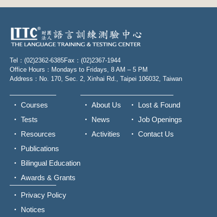
Tel：(02)2362-6385
Fax：(02)2367-1944
Office Hours：Mondays to Fridays, 8 AM – 5 PM
Address：No. 170, Sec. 2, Xinhai Rd., Taipei 106032, Taiwan
Courses
About Us
Lost & Found
Tests
News
Job Openings
Resources
Activities
Contact Us
Publications
Bilingual Education
Awards & Grants
Privacy Policy
Notices