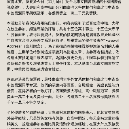
演講比賽。決賽於今日（11月5日）於台北市立圖書館總館十樓國際會
議廳舉行，大專組和高中職組分別由臺灣大學詹柏勻和臺北市中崙高
中曾雪瀾同學榮獲冠軍，各獲得獎金一萬二千元及獎狀。
本活動分初賽與決賽兩階段進行。初賽共吸引了近百位高中職、大學
在校生參加。經過專業的評選，共有十五位高中職生、十五位大專學
生脫穎而出，取得決賽資格。決賽的指定閱讀為趙麗蓮教授於民國53
年自國立台灣大學外文系退休前夕，對畢業班的學生發表的“Farewell
Address”（臨別贈言）。為了宣揚趙教授積極貢獻卻澹泊名利的人生
態度，主辦單位特別將這篇演說列為指定文章，由參賽者精讀後，依
各組比賽指定題目發表感言。為讓比賽更公允，主辦單位特別邀請了
多位知名學者及演講專業人士擔任評審。本活動由台北市立圖書館協
辦，中華民國國際演講協會贊助。
兩組經過激烈競逐後，最後由臺灣大學外文系詹柏勻和臺北市中崙高
中曾雪瀾同學奪冠。他們的演說內容豐富、台風穩健，英語表達能力
優異，贏得評審的一致好評，因而榮獲大專組、高中職組冠軍，獨得
獎金一萬二千元及獎狀一面。此外，各組第二至五名亦獲頒獎狀與四
千至一萬元不等之獎金。
至於優勝者的致勝秘訣，大專組冠軍詹柏勻同學表示：他其實並無國
外留學經驗，只是對英文很有興趣，自高中開始，每天定時定量的接
觸英文，並透過參加各類比賽及活動來增加經驗，在臺大外文系接受