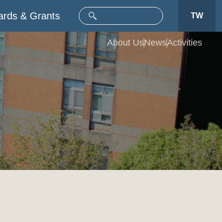
rds & Grants
TW
About Us
News
Activities