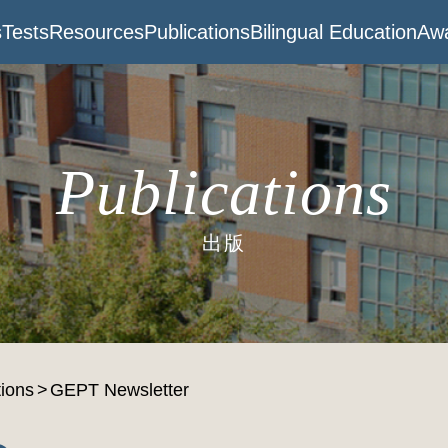
s
Tests
Resources
Publications
Bilingual Education
Awa
Publications
出版
tions
GEPT Newsletter