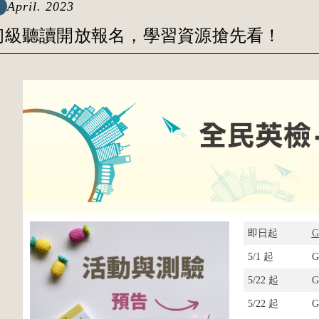
April. 2023
T初級聽讀開放報名，學習資源搶先看！
即日起
5/1 起
G
5/22 起
G
5/22 起
G