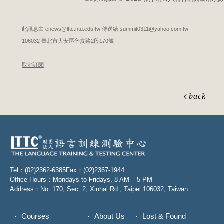
此訊息由 enews@lttc.ntu.edu.tw 傳送給 summit0311@yahoo.com.tw
106032 臺北市大安區辛亥路2段170號
取消訂閱
back
Tel：(02)2362-6385
Fax：(02)2367-1944
Office Hours：Mondays to Fridays, 8 AM – 5 PM
Address：No. 170, Sec. 2, Xinhai Rd., Taipei 106032, Taiwan
Courses
About Us
Lost & Found