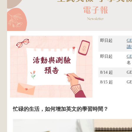
即日起
G
讀
即日起
G
名
8/14 起
GE
8/15 起
G
忙碌的生活，如何增加英文的學習時間？