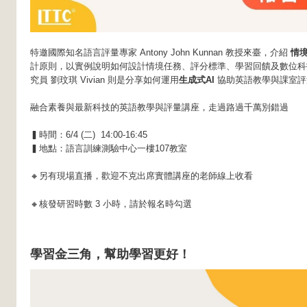
特邀國際知名語言評量專家 Antony John Kunnan 教授來臺，介紹
情
計原則，以實例說明如何設計情境任務、評分標準、學習回饋及數位科技
究員 劉玟琪 Vivian 則是分享如何運用
生成式AI
協助英語教學與課室評
融合素養與最新科技的英語教學與評量講座，走過路過千萬別錯過
▍時間：6/4 (二) 14:00-16:45
▍地點：語言訓練測驗中心一樓107教室
🔸另有現場直播，歡迎不克出席實體講座的老師線上收看
🔸核發研習時數 3 小時，請於報名時勾選
學習金三角，幫助學習更好！