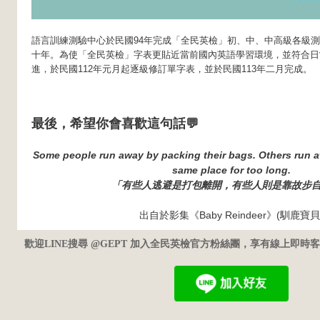
語言訓練測驗中心於民國94年完成「全民英檢」初、中、中高級各級
十年。為使「全民英檢」字表更貼近當前國內英語學習環境，並符合日
進，於民國112年元月起逐級修訂單字表，並於民國113年二月完成。
最後，希望你會喜歡這句話💬
Some people run away by packing their bags. Others run a
same place for too long.
「有些人逃避是打包離開，有些人則是靠故步
出自於影集《Baby Reindeer》(馴鹿寶貝
歡迎LINE搜尋 @GEPT 加入全民英檢官方粉絲團，享有線上即