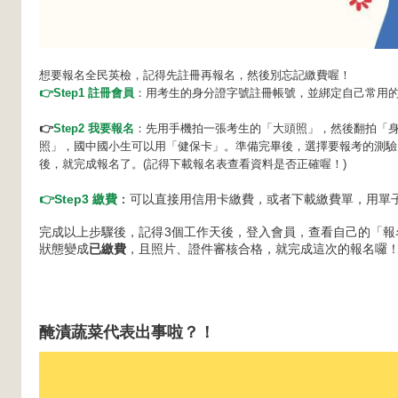
想要報名全民英檢，記得先註冊再報名，然後別忘記繳費喔！
👉Step1 註冊會員
：用考生的身分證字號註冊帳號，並綁定自己常用的em
👉
Step2 我要報名
：先用手機拍一張考生的「大頭照」，然後翻拍「
照」，國中國小生可以用「健保卡」。準備完畢後，選擇要報考的測驗
後，就完成報名了。(記得下載報名表查看資料是否正確喔！)
👉
Step3 繳費
：
可以直接用信用卡繳費，或者下載繳費單，用單
完成以上步驟後，記得3個工作天後，登入會員，查看自己的「報
狀態變成
已繳費
，且照片、證件審核合格，就完成這次的報名囉
醃漬蔬菜代表出事啦？！