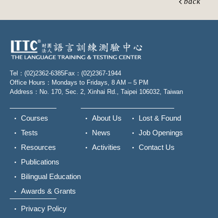
back
Tel：(02)2362-6385
Fax：(02)2367-1944
Office Hours：Mondays to Fridays, 8 AM – 5 PM
Address：No. 170, Sec. 2, Xinhai Rd., Taipei 106032, Taiwan
Courses
About Us
Lost & Found
Tests
News
Job Openings
Resources
Activities
Contact Us
Publications
Bilingual Education
Awards & Grants
Privacy Policy