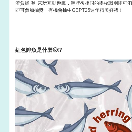
濟負擔!喔! 來玩互動遊戲，翻牌後相同的學校識別即可
即可參加抽獎，有機會抽中GEPT25週年精美好禮！
紅色鯡魚是什麼😮⁉