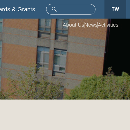
rds & Grants
TW
About Us
News
Activities