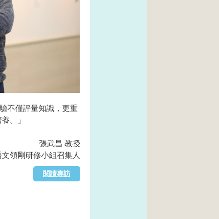
測驗不僅評量知識，更重
培養。」
張武昌 教授
語文領剛研修小組召集人
閱讀專訪
馬上看