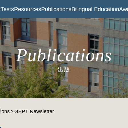
s
Tests
Resources
Publications
Bilingual Education
Awa
Publications
出版
tions
GEPT Newsletter