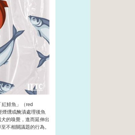
紅鯡魚」（red
 是指經煙燻或醃漬處理後魚
獵犬的嗅覺，進而延伸出
導至不相關議題的行為。