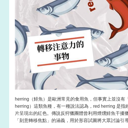
herring（鯡魚）是歐洲常見的食用魚，但事實上並沒有「
herring）這類魚種，有一種說法認為，red herring
片呈現出的紅色。傳說反狩獵團體曾利用煙燻鯡魚干擾
「刻意轉移焦點」的涵義，用於形容試圖將大眾討論引