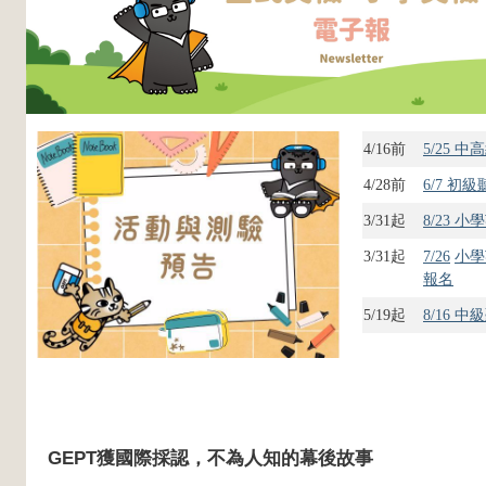
4/16前
5/25 
4/28前
6/7 
3/31起
8/23
3/31
起
7/26
小學
報名
5/19起
8/16 
GEPT獲國際採認，不為人知的幕後故事