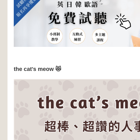
the cat's meow 😻