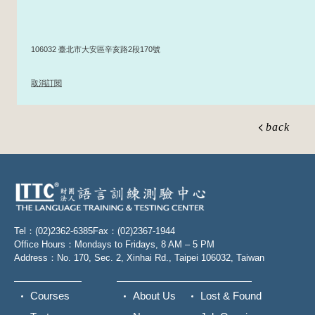
106032 臺北市大安區辛亥路2段170號
取消訂閱
back
Tel：(02)2362-6385
Fax：(02)2367-1944
Office Hours：Mondays to Fridays, 8 AM – 5 PM
Address：No. 170, Sec. 2, Xinhai Rd., Taipei 106032, Taiwan
Courses
About Us
Lost & Found