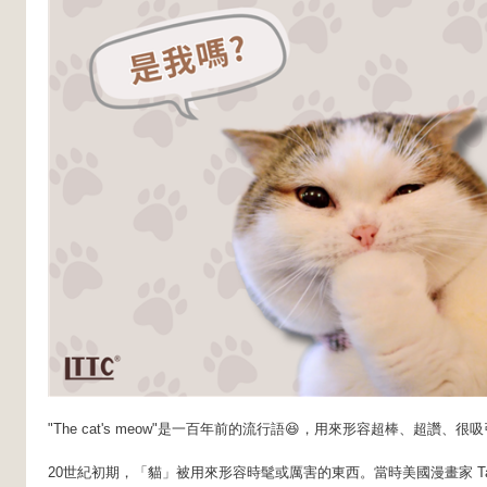
"The cat's meow"是一百年前的流行語😆，用來形容超棒、超讚、
20世紀初期，「貓」被用來形容時髦或厲害的東西。當時美國漫畫家 Tad 