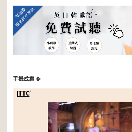
手機成癮 📳