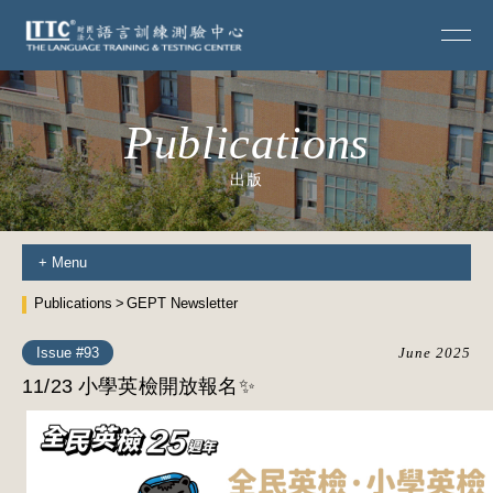
Publications
出版
+
Menu
Publications
GEPT Newsletter
Issue #93
June 2025
11/23 小學英檢開放報名✨