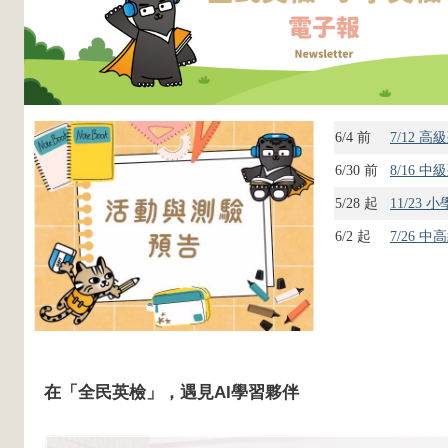
6/4 前
7/12 
6/30 前
8/16 
5/28 起
11/2
6/2 起
7/26 
在「全民英檢」，遇見AI學習夥伴