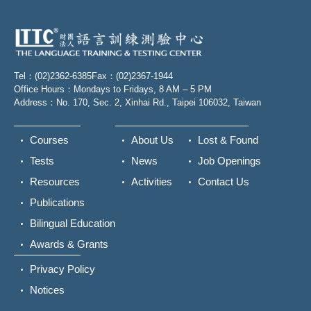
Tel：(02)2362-6385
Fax：(02)2367-1944
Office Hours：Mondays to Fridays, 8 AM – 5 PM
Address：No. 170, Sec. 2, Xinhai Rd., Taipei 106032, Taiwan
Courses
About Us
Lost & Found
Tests
News
Job Openings
Resources
Activities
Contact Us
Publications
Bilingual Education
Awards & Grants
Privacy Policy
Notices