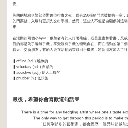
夜。
英國的離線俱樂部舉辦數位排毒之夜，僅有150張的門票被搶購一空，參
的門票錢，入場前更須先交出手機。然而，這些人不但是自願參與這場
來。
在活動的兩個小時中，參加者有的人打著毛線，或是畫畫和看書，又或
目的都是為了遠離手機，享受沒有手機的輕鬆自在。而在活動的第二個
聊天、交新朋友，有的人更在活動結束取回手機後，將新朋友加入了社
▍offline (adj.) 離線的
▍voluntary (adj.) 自願的
▍addictive (adj.) 使人上癮的
▍phubber (n.) 低頭族
最後，希望你會喜歡這句話💬
There is a time for any fledgling artist where one's taste exc
The only way to get through this period is to make 
「任何剛起步的藝術家，都會經歷一個品味超越能