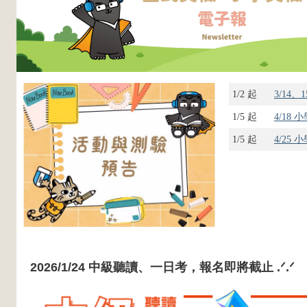
1/2 起
3/14
1/5 起
4/18
1/5 起
4/25
2026/1/24 中級聽讀、一日考，報名即將截止 .ᐟ.ᐟ