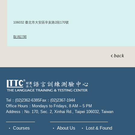
106032 臺北市大安區辛亥路2段170號
取消訂閱
back
Tel：(02)2362-6385
Fax：(02)2367-1944
Office Hours：Mondays to Fridays, 8 AM – 5 PM
Address：No. 170, Sec. 2, Xinhai Rd., Taipei 106032, Taiwan
Courses
About Us
Lost & Found