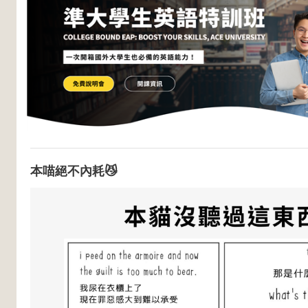
本喵絕不內耗😼