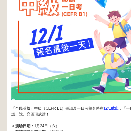
「全民英檢」中級（CEFR B1）聽讀及一日考報名將在
12/1截止
，「一
讀、說、寫四項成績！
🔸
測驗日期：
1月24日（六）