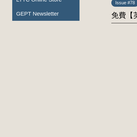
Issue #78
GEPT Newsletter
免費【