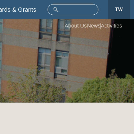
rds & Grants
TW
About Us
News
Activities