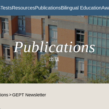
s
Tests
Resources
Publications
Bilingual Education
Awa
Publications
出版
tions
GEPT Newsletter