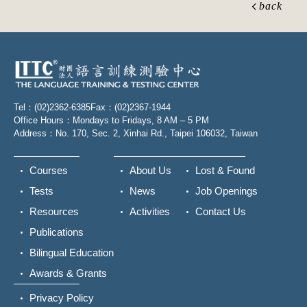
back
Tel：(02)2362-6385
Fax：(02)2367-1944
Office Hours：Mondays to Fridays, 8 AM – 5 PM
Address：No. 170, Sec. 2, Xinhai Rd., Taipei 106032, Taiwan
Courses
About Us
Lost & Found
Tests
News
Job Openings
Resources
Activities
Contact Us
Publications
Bilingual Education
Awards & Grants
Privacy Policy