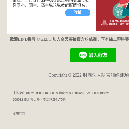
量組」，得獎作品將獲獎狀證明與獎金，歡
迎國小、國中、高中職現職教師踴躍報名。
詳情
歡迎LINE搜尋 @GEPT 加入全民英檢官方粉絲團，享有線上即
Copyright © 2022 財團法人語言訓練測
此訊息由 enews@lttc.ntu.edu.tw 傳送給 summit0311@yahoo.com.tw
106032 臺北市大安區辛亥路2段170號
取消訂閱