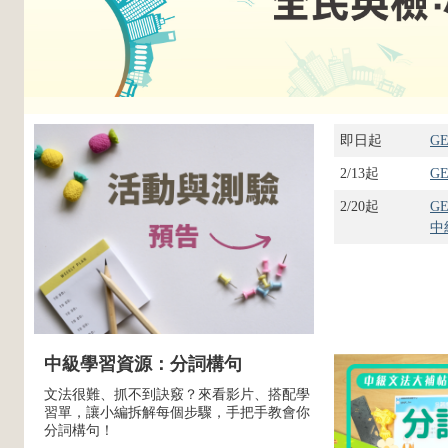
即日起
G
2/13起
GE
2/20起
GE
中
中級學習資源：分詞構句
文法很難、抓不到訣竅？來看影片、搭配學
習單，讓小編拆解每個步驟，手把手教會你
分詞構句！