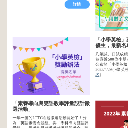
詳情
「小學英檢」
優生，最新名
凡筆試、口試成績
恭喜近500位小
公布於「小學英檢
2023/4/29小
名
）
「素養導向與雙語教學評量設計徵
選活動」
一年一度的
LTTC
命題徵選活動開始了！分
為「英語素養命題組」與「學科導向雙語評