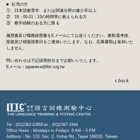
■ 台湾の方
① 日本語教育学、または関連分野の修士卒以上
② 19：00-21：10の時間帯に教えられる方
③ 教学経験のある方に限る
履歴書及び職務経歴書をEメールにてお送りください。書類選考後、
面接及び模擬授業日をご連絡いたします。なお、応募書類は返却いた
しません。
問い合わせは下記採用担当までお願いいたします。
Eメール：
japanese@lttc.org.tw
back
Tel：(02)2362-6385
Fax：(02)2367-1944
Office Hours：Mondays to Fridays, 8 AM – 5 PM
Address：No. 170, Sec. 2, Xinhai Rd., Taipei 106032, Taiwan