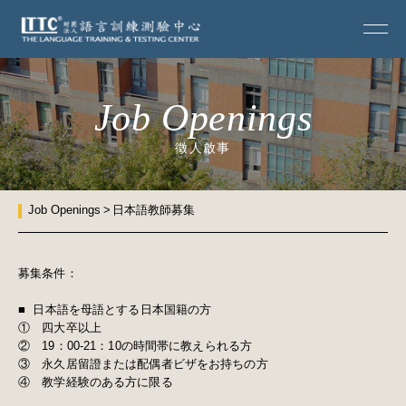
Job Openings
徵人啟事
Job Openings
日本語教師募集
募集条件：
■ 日本語を母語とする日本国籍の方
① 四大卒以上
② 19：00-21：10の時間帯に教えられる方
③ 永久居留證または配偶者ビザをお持ちの方
④ 教学経験のある方に限る