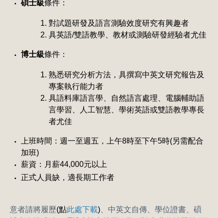
碩士級
條件：
對試題研發及語言測驗效度研究有興趣者
具英語/雙語教學、教材或測驗研發經驗者尤佳
博士級
條件：
熟悉研究分析方法，具撰寫中英文研究報告及
專案執行能力者
具語料庫語言學、自然語言處理、電腦輔助語
言學習、人工智慧、學術英語或雙語教學專長
者尤佳
上班時間：週一至週五，上午8時至下午5時(另需配合
加班)
薪資：月薪44,000元以上
正式人員缺，適長期工作者
意者請將
履歷
(點
此處下載
)
、中英文自傳、學位證書、碩