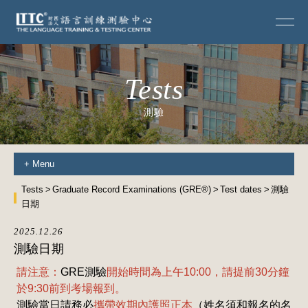
Tests
測驗
+
Menu
Tests
Graduate Record Examinations (GRE®)
Test dates
測驗
日期
2025.12.26
測驗日期
請注意：
GRE測驗
開始時間為上午10:00，請提前30分鐘
於9:30前到考場報到。
測驗當日請務必
攜帶效期內護照正本
（姓名須和報名的名