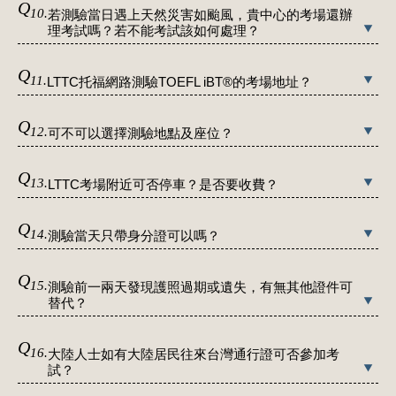
Q
10.
若測驗當日遇上天然災害如颱風，貴中心的考場還辦
理考試嗎？若不能考試該如何處理？
Q
11.
LTTC托福網路測驗TOEFL iBT®的考場地址？
Q
12.
可不可以選擇測驗地點及座位？
Q
13.
LTTC考場附近可否停車？是否要收費？
Q
14.
測驗當天只帶身分證可以嗎？
Q
15.
測驗前一兩天發現護照過期或遺失，有無其他證件可
替代？
Q
16.
大陸人士如有大陸居民往來台灣通行證可否參加考
試？