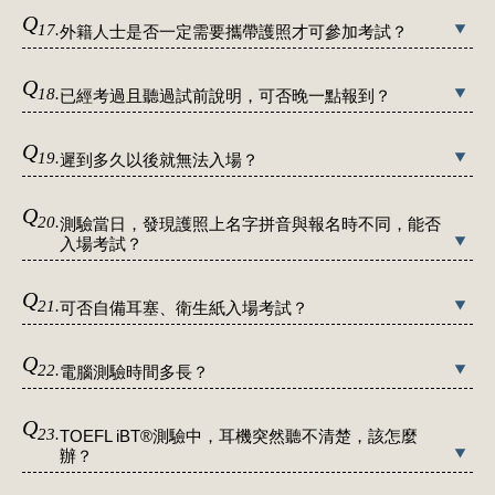
Q
17.
外籍人士是否一定需要攜帶護照才可參加考試？
Q
18.
已經考過且聽過試前說明，可否晚一點報到？
Q
19.
遲到多久以後就無法入場？
Q
20.
測驗當日，發現護照上名字拼音與報名時不同，能否
入場考試？
Q
21.
可否自備耳塞、衛生紙入場考試？
Q
22.
電腦測驗時間多長？
Q
23.
TOEFL iBT®測驗中，耳機突然聽不清楚，該怎麼
辦？