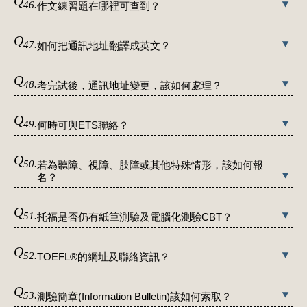
Q
46.
作文練習題在哪裡可查到？
Q
47.
如何把通訊地址翻譯成英文？
Q
48.
考完試後，通訊地址變更，該如何處理？
Q
49.
何時可與ETS聯絡？
Q
50.
若為聽障、視障、肢障或其他特殊情形，該如何報
名？
Q
51.
托福是否仍有紙筆測驗及電腦化測驗CBT？
Q
52.
TOEFL®的網址及聯絡資訊？
Q
53.
測驗簡章(Information Bulletin)該如何索取？