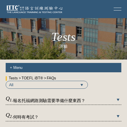
Tests
測驗
+
Menu
Tests
TOEFL iBT®
FAQs
All
Q
1.
報名托福網路測驗需要準備什麼東西？
Q
2.
何時有考試？