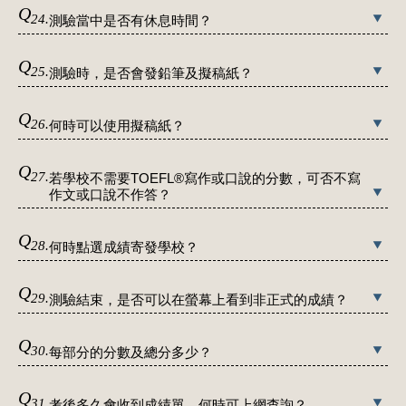
Q
24.
測驗當中是否有休息時間？
Q
25.
測驗時，是否會發鉛筆及擬稿紙？
Q
26.
何時可以使用擬稿紙？
Q
27.
若學校不需要TOEFL®寫作或口說的分數，可否不寫
作文或口說不作答？
Q
28.
何時點選成績寄發學校？
Q
29.
測驗結束，是否可以在螢幕上看到非正式的成績？
Q
30.
每部分的分數及總分多少？
Q
31.
考後多久會收到成績單，何時可上網查詢？