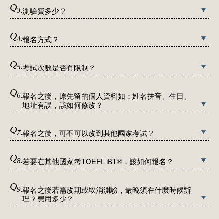
Q
3.
測驗費多少？
Q
4.
報名方式？
Q
5.
考試次數是否有限制？
Q
6.
報名之後，原先留的個人資料如：姓名拼音、生日、
地址有誤，該如何修改？
Q
7.
報名之後，可不可以改到其他國家考試？
Q
8.
若要在其他國家考TOEFL iBT®，該如何報名？
Q
9.
報名之後若需改期或取消測驗，最晚須在什麼時候辦
理？費用多少？