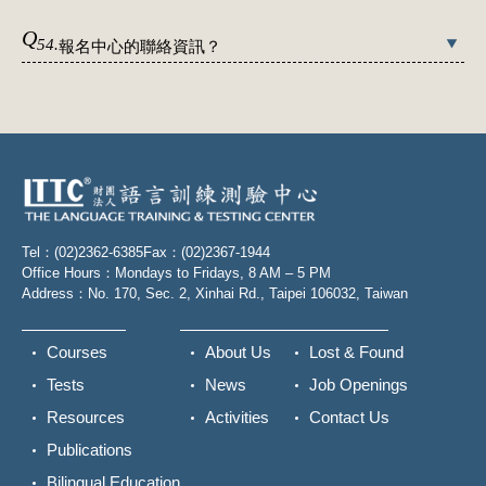
Q
54.
報名中心的聯絡資訊？
Tel：(02)2362-6385
Fax：(02)2367-1944
Office Hours：Mondays to Fridays, 8 AM – 5 PM
Address：No. 170, Sec. 2, Xinhai Rd., Taipei 106032, Taiwan
Courses
About Us
Lost & Found
Tests
News
Job Openings
Resources
Activities
Contact Us
Publications
Bilingual Education