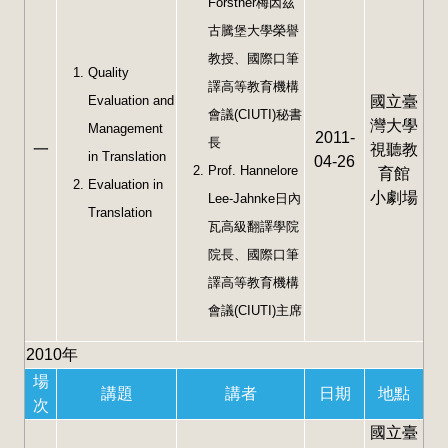
Forstner梅因茲
古騰堡大學榮譽
教授、國際口筆
Quality
譯高等教育機構
Evaluation and
國立臺
會議(CIUTI)秘書
灣大學
Management
2011-
長
一
視聽教
in Translation
04-26
Prof. Hannelore
育館
Evaluation in
小劇場
Lee-Jahnke日內
Translation
瓦高級翻譯學院
院長、國際口筆
譯高等教育機構
會議(CIUTI)主席
2010年
場
講題
講者
日期
地點
次
國立臺