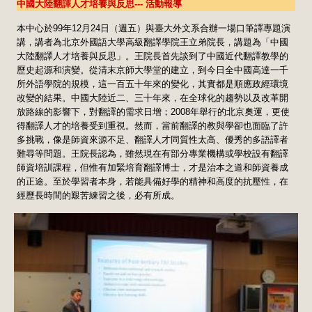
中國大陸翻譯人才培養與反思--- 活動報導
本中心於99年12月24日（週五）與臺大外文系合辦一場口筆譯專題演
講，講者為北京外國語大學高級翻譯學院王立弟院長，講題為「中國
大陸翻譯人才培養與反思」。王院長首先談到了中國近代翻譯教學的
歷史起源和演變。從清末京師大學堂的建立，到今日全中國高達一千
所外語學院的規模，這一百五十年來的變化，其實都是順應政經環境
改變的結果。中國大陸近二、三十年來，在全球化的趨勢以及改革開
放路線的影響下，對翻譯的需求日增；2008年舉行的北京奧運，更使
得翻譯人才的培養受到重視。然而，當前翻譯的教與學卻也面臨了許
多挑戰，像是師資來源不足、翻譯人才同質性太高、優秀的多語譯者
難尋等問題。王院長認為，雖然現在有部分專業機構或學校設有翻譯
師資培訓課程，但惟有加緊培育翻譯博士，才是治本之道和師資養成
的正途。至於學習者本身，若能具備好學的精神和高度的抗壓性，在
經歷長時間的艱苦練習之後，必有所成。