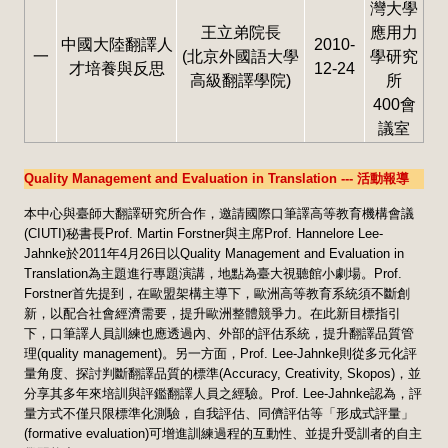
灣大學
王立弟院長
應用力
中國大陸翻譯人
2010-
一
(北京外國語大學
學研究
才培養與反思
12-24
高級翻譯學院)
所
400會
議室
Quality Management and Evaluation in Translation --- 活動報導
本中心與臺師大翻譯研究所合作，邀請國際口筆譯高等教育機構會議
(CIUTI)秘書長Prof. Martin Forstner與主席Prof. Hannelore Lee-
Jahnke於2011年4月26日以Quality Management and Evaluation in
Translation為主題進行專題演講，地點為臺大視聽館小劇場。Prof.
Forstner首先提到，在歐盟架構主導下，歐洲高等教育系統須不斷創
新，以配合社會經濟需要，提升歐洲整體競爭力。在此新目標指引
下，口筆譯人員訓練也應透過內、外部的評估系統，提升翻譯品質管
理(quality management)。另一方面，Prof. Lee-Jahnke則從多元化評
量角度、探討判斷翻譯品質的標準(Accuracy, Creativity, Skopos)，並
分享其多年來培訓與評鑑翻譯人員之經驗。Prof. Lee-Jahnke認為，評
量方式不僅只限標準化測驗，自我評估、同儕評估等「形成式評量」
(formative evaluation)可增進訓練過程的互動性、並提升受訓者的自主