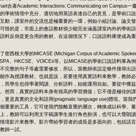
rt合著Academic Interactions: Communicating on Campus一
的學術情境中充分、適切地用英語表達自己的意見，是學術口說
互動，課室外的交流也是極重要的一環，例如小組討論、論文發
可惜的是，市面上的會話教材很少能完全涵蓋課室內外的學術語
語料反倒是更合用的教材。在這個情況下，口說語料庫便成為重
的MICASE (Michigan Corpus of Academic Spoken
CSPA、HKCSE、VOICEii等。以MICASE的學術口說語料庫
不完整的句子等處需要修改，所以，當教師依設定條件搜尋出語
能作為授課教材。也就是說，若要使用真實語料來教學，教師必
，而學生也得學著閱讀、分析語料，始能運用自如。要從中獲益
。然而，真實的語料本身有很高的學習價值；它不僅是極佳的課
真實的文化和語用(pragmatic language use)體現。
個重要的工具，它可使我們脫離直覺的層次，轉換成以科學、量
上，教師可以利用文字稿讓學生進行角色扮演，也可以大聲朗讀
情境影片來教學。影片帶給學習者的成長是多面向的，包括語言
教師一試。