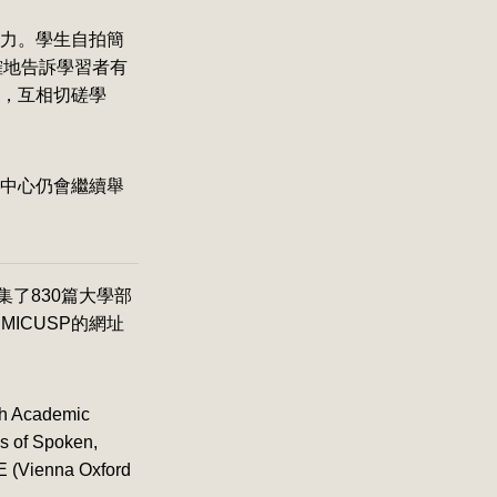
力。學生自拍簡
確地告訴學習者有
，互相切磋學
中心仍會繼續舉
s)收集了830篇大學部
ICUSP的網址
 Academic
s of Spoken,
 (Vienna Oxford