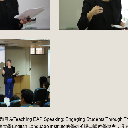
aching EAP Speaking: Engaging Students Through Tran
密西根大學English Language Institute的學術英語口說教學專