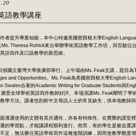
1.20
學術英語教學講座
升專業知能，本中心特邀美國密西根大學English Language I
 Feak及Ms. Theresa Rohlck來台舉辦學術英語教學工作坊，與
英語寫作及口說教學的新思維。
日假國立臺灣大學推廣部舉行。上午場由Ms. Feak主講，題目為Tea
lenges and Opportunities。Ms. Feak為美國密西根大學English Lang
wales合著的Academic Writing for Graduate Students與Englis
系列教材，廣受全球學術英語寫作教師好評。本場演講Ms. Feak闡明了
教學方法。講者也剖析中文母語人士的常見缺失，供本地教師與
面溝通使用的文體有其共通性，亦各有特殊性。在實際的課堂裡
通的學習點，才能讓課程順利進行。然而，有的學生是被迫選課
不足，無法勝任英語學術寫作這種進階訓練，因而使教學難度增