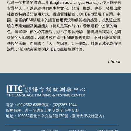
說是一個共通的溝通工具 (English as a Lingua Franca)，使不同語言
背景的人士可以連結他們原生的文化、領域、觀點、專長，發展出此
社群獨特的英語使用方式。透過質性描述，Dr. Baird呈現了台灣、中
國、泰國的EMI情境中的語言使用實況和參與者的感受，以及這些經
驗在專業知能及英語能力（特別是寫作能力）發展過程中扮演的角
色。這些學生們的心路歷程，顯示了學習經驗、情境與自我認同之間
複雜的互動關聯，因此各校在進行EMI教學規劃時，不可只著重知識
傳授的層面，而忽略了「人」的因素。此一觀點，與會者咸認為值得
深思，演講結束後並與Dr. Baird繼續熱烈討論。
back
電話：(02)2362-6385
傳真：(02)2367-1944
服務時段：週一至週五上午 8 點至下午 5 點
地址：106032臺北市辛亥路2段170號（臺灣大學校總區內）