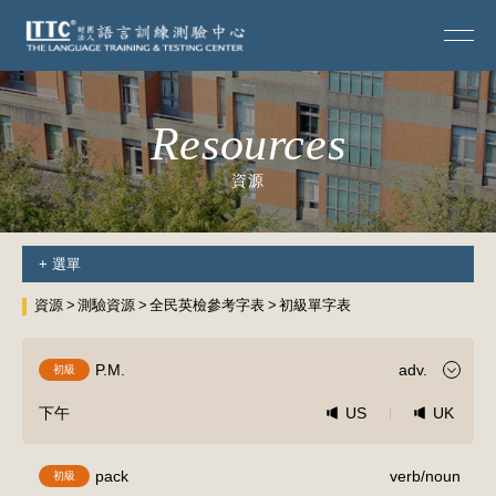
Resources
資源
+
選單
資源
測驗資源
全民英檢參考字表
初級單字表
P.M.
adv.
初級
下午
US
UK
pack
verb/noun
初級