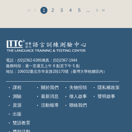
1
2
3
4
5
...
電話：(02)2362-6385
傳真：(02)2367-1944
服務時段：週一至週五上午 8 點至下午 5 點
地址：106032臺北市辛亥路2段170號（臺灣大學校總區內）
課程
關於我們
失物招領
隱私權政策
測驗
最新消息
徵人啟事
聲明啟事
資源
活動報導
聯絡我們
出版
雙語教育
獎助活動