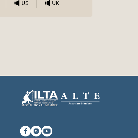
US
UK