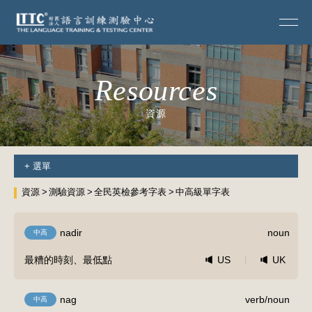
Resources
資源
+
選單
資源
測驗資源
全民英檢參考字表
中高級單字表
nadir
noun
中高
最糟的時刻、最低點
US
UK
nag
verb/noun
中高