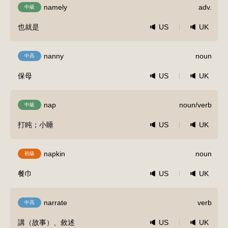
namely
adv.
中級
也就是
US
UK
nanny
noun
中高
保母
US
UK
nap
noun/verb
中級
打盹；小睡
US
UK
napkin
noun
初級
餐巾
US
UK
narrate
verb
中高
講（故事）、敘述
US
UK