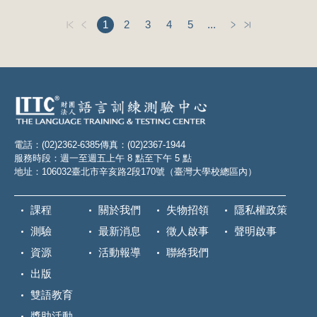
1
2
3
4
5
...
電話：(02)2362-6385
傳真：(02)2367-1944
服務時段：週一至週五上午 8 點至下午 5 點
地址：106032臺北市辛亥路2段170號（臺灣大學校總區內）
課程
關於我們
失物招領
隱私權政策
測驗
最新消息
徵人啟事
聲明啟事
資源
活動報導
聯絡我們
出版
雙語教育
獎助活動