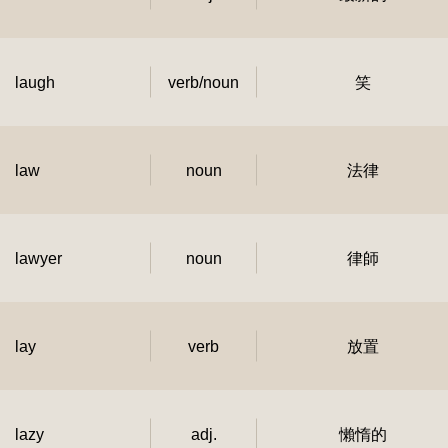
laugh
verb/noun
笑
law
noun
法律
lawyer
noun
律師
lay
verb
放置
lazy
adj.
懶惰的