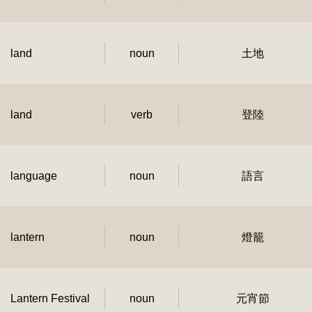
land
noun
土地
land
verb
登陸
language
noun
語言
lantern
noun
燈籠
Lantern Festival
noun
元宵節