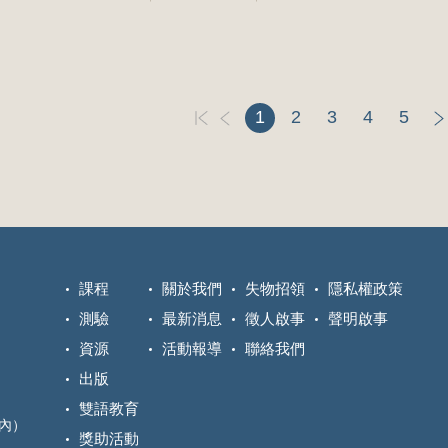
1
2
3
4
5
課程
關於我們
失物招領
隱私權政策
測驗
最新消息
徵人啟事
聲明啟事
資源
活動報導
聯絡我們
出版
雙語教育
區內）
獎助活動