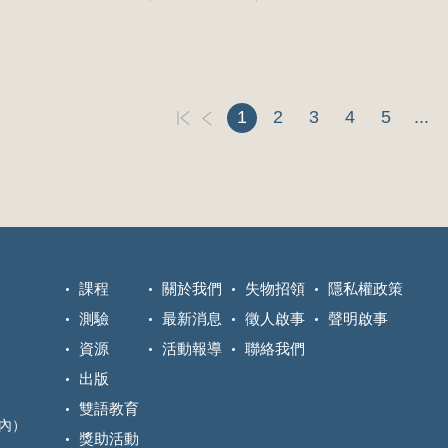
1
2
3
4
5
...
課程
關於我們
失物招領
隱私權政策
測驗
最新消息
徵人啟事
聲明啟事
資源
活動報導
聯絡我們
出版
雙語教育
區內）
獎助活動