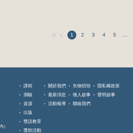
1
2
3
4
5
...
課程
關於我們
失物招領
隱私權政策
測驗
最新消息
徵人啟事
聲明啟事
資源
活動報導
聯絡我們
出版
雙語教育
區內）
獎助活動