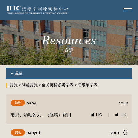
Resources
資源
+
選單
資源
測驗資源
全民英檢參考字表
初級單字表
baby
noun
初級
嬰兒、幼稚的人、（暱稱）寶貝
US
UK
babysit
verb
初級