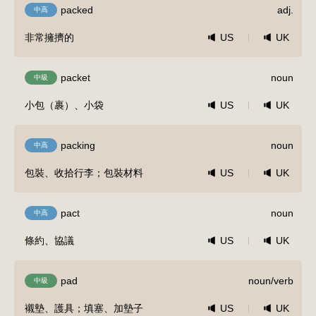
packed
adj.
中高
非常擁擠的
US
UK
packet
noun
中級
小包（裹）、小袋
US
UK
packing
noun
中高
包裝、收拾行李；包裝材料
US
UK
pact
noun
中高
條約、協議
US
UK
pad
noun/verb
中級
襯墊、護具；填塞、加墊子
US
UK