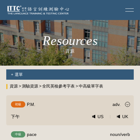
Resources
資源
+
選單
資源
測驗資源
全民英檢參考字表
中高級單字表
P.M.
adv.
初級
下午
US
UK
pace
noun/verb
中級