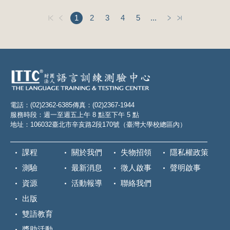
1
2
3
4
5
...
電話：(02)2362-6385
傳真：(02)2367-1944
服務時段：週一至週五上午 8 點至下午 5 點
地址：106032臺北市辛亥路2段170號（臺灣大學校總區內）
課程
關於我們
失物招領
隱私權政策
測驗
最新消息
徵人啟事
聲明啟事
資源
活動報導
聯絡我們
出版
雙語教育
獎助活動