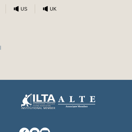
US
UK