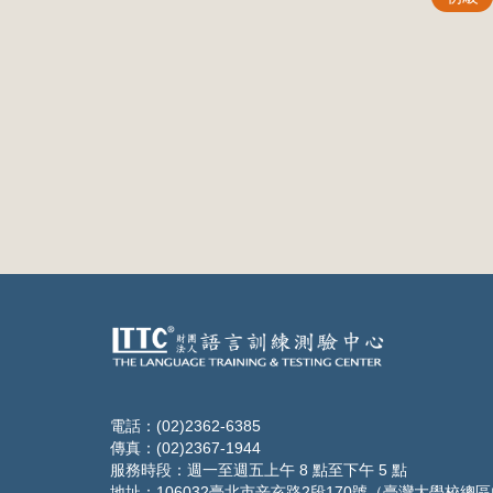
電話：(02)2362-6385
傳真：(02)2367-1944
服務時段：週一至週五上午 8 點至下午 5 點
地址：106032臺北市辛亥路2段170號（臺灣大學校總