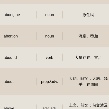
aborigine
noun
原住民
abortion
noun
流產、墮胎
abound
verb
大量存在、富足
大約、關於；大約、幾
about
prep./adv.
乎、在周圍
上文、前文；前文述及
above
adv./adj.