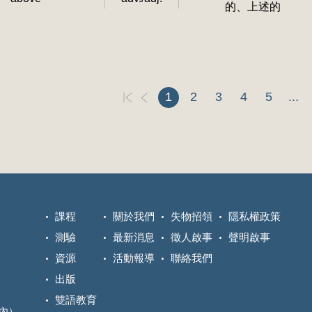
的、上述的
1
2
3
4
5
...
課程
關於我們
失物招領
隱私權政策
測驗
最新消息
徵人啟事
聲明啟事
資源
活動報導
聯絡我們
出版
雙語教育
區內）