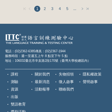
1
2
3
4
5
...
電話：(02)2362-6385
傳真：(02)2367-1944
服務時段：週一至週五上午 8 點至下午 5 點
地址：106032臺北市辛亥路2段170號（臺灣大學校總區內）
課程
關於我們
失物招領
隱私權政策
測驗
最新消息
徵人啟事
聲明啟事
資源
活動報導
聯絡我們
出版
雙語教育
獎助活動