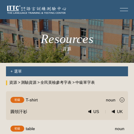
Resources
資源
+
選單
資源
測驗資源
全民英檢參考字表
中級單字表
T-shirt
noun
初級
圓領汗衫
US
UK
table
noun
初級